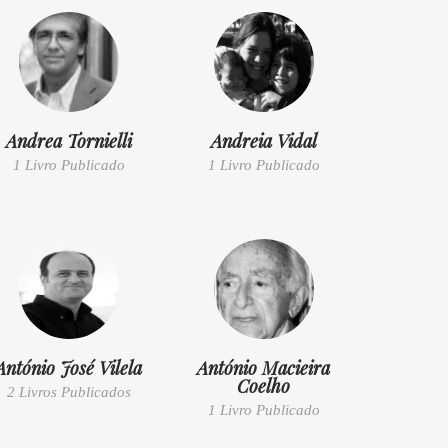
Andrea Tornielli
Andreia Vidal
1 Livro Publicado
1 Livro Publicado
António José Vilela
António Macieira
Coelho
2 Livros Publicados
1 Livro Publicado