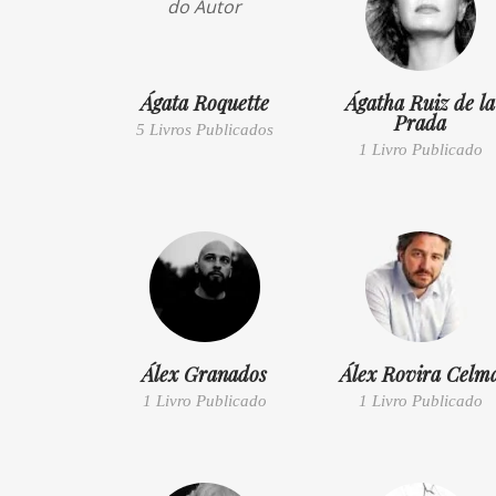
Ágata Roquette
Ágatha Ruiz de la
Prada
5 Livros Publicados
1 Livro Publicado
Álex Granados
Álex Rovira Celm
1 Livro Publicado
1 Livro Publicado