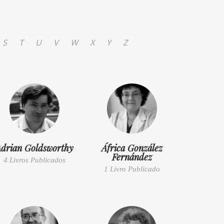
S
T
U
V
W
X
Y
Z
drian Goldsworthy
África González
Fernández
4 Livros Publicados
1 Livro Publicado