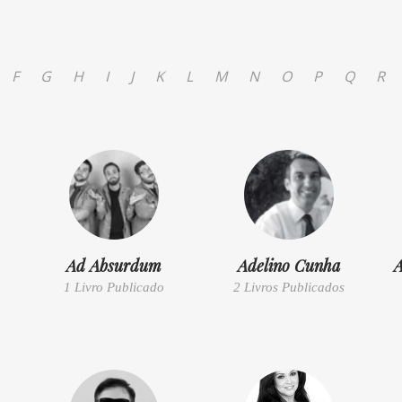
F
G
H
I
J
K
L
M
N
O
P
Q
R
Ad Absurdum
Adelino Cunha
A
1 Livro Publicado
2 Livros Publicados