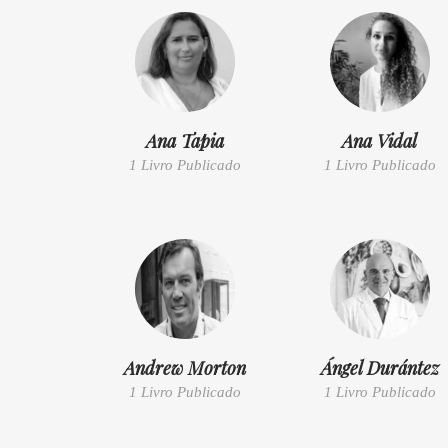
Ana Tapia
Ana Vidal
1 Livro Publicado
1 Livro Publicado
Andrew Morton
Ángel Durántez
1 Livro Publicado
1 Livro Publicado