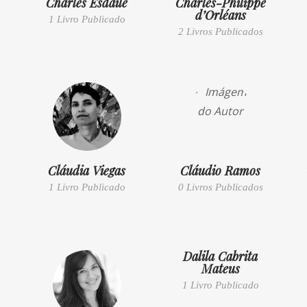
Charles Esdaile
Charles-Philippe
d’Orléans
1 Livro Publicado
2 Livros Publicados
Cláudia Viegas
Cláudio Ramos
1 Livro Publicado
0 Livros Publicados
Dalila Cabrita
Mateus
1 Livro Publicado