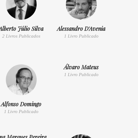
Alberto Júlio Silva
Alessandro D'Avenia
2 Livros Publicados
1 Livro Publicado
Álvaro Mateus
1 Livro Publicado
Alfonso Domingo
1 Livro Publicado
na Marques Pereira