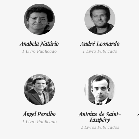
Anabela Natário
André Leonardo
1 Livro Publicado
1 Livro Publicado
Ángel Peralbo
Antoine de Saint-
Exupéry
1 Livro Publicado
2 Livros Publicados