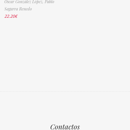
Óscar González López,
Pablo
Sagarra Renedo
22.20
€
Contactos