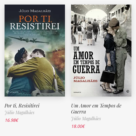
Por ti, Resisitirei
Um Amor em Tempos de
Guerra
Júlio Magalhães
Júlio Magalhães
16.98
€
18.00
€