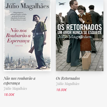
Não nos roubarão a
Os Retornados
esperança
Júlio Magalhães
Júlio Magalhães
18.00
€
18.00
€