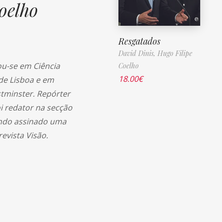
oelho
Resgatados
David Dinis,
Hugo Filipe
ou-se em Ciência
Coelho
18.00
€
 de Lisboa e em
tminster. Repórter
oi redator na secção
endo assinado uma
evista Visão.