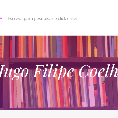
Escreva para pesquisar e click enter
ugo Filipe Coel