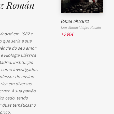
ez Román
Roma obscura
Luis Manuel López Román
Madrid em 1982 e
16.90
€
 que seria a sua
uência do seu amor
e Filologia Clássica
drid, instituição
 como investigador.
rofessor do ensino
rica em diversas
ernet. A sua paixão
to cedo, tendo
 duas temáticas: o
órico.