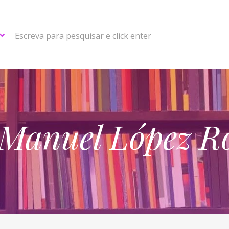
Escreva para pesquisar e click enter
 Manuel López 