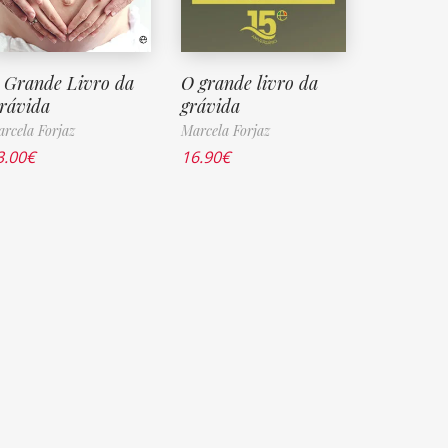
 Grande Livro da
O grande livro da
rávida
grávida
rcela Forjaz
Marcela Forjaz
3.00
€
16.90
€