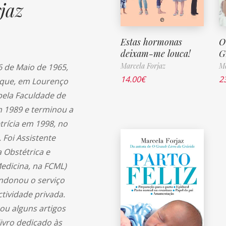
jaz
Estas hormonas
O
deixam-me louca!
G
Marcela Forjaz
Ma
6 de Maio de 1965,
14.00
€
2
que, em Lourenço
ela Faculdade de
m 1989 e terminou a
trícia em 1998, no
 Foi Assistente
a Obstétrica e
Medicina, na FCML)
ndonou o serviço
tividade privada.
ou alguns artigos
livro dedicado às