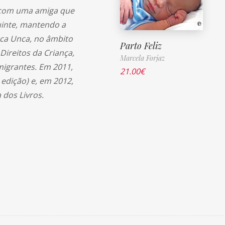
a com uma amiga que
uinte, mantendo a
unca Unca, no âmbito
Parto Feliz
Direitos da Criança,
Marcela Forjaz
migrantes. Em 2011,
21.00
€
 edição) e, em 2012,
 dos Livros.