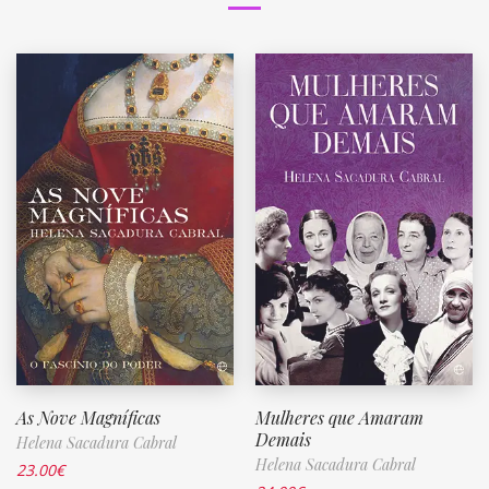
As Nove Magníficas
Mulheres que Amaram
Demais
Helena Sacadura Cabral
Helena Sacadura Cabral
23.00
€