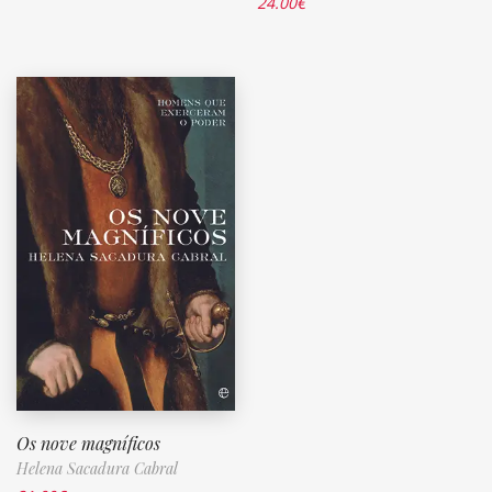
24.00
€
Os nove magníficos
Helena Sacadura Cabral