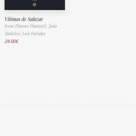
Vítimas de Salazar
Irene Flunser Pimentel,
João
Madeira,
Luís Farinha
24.00
€