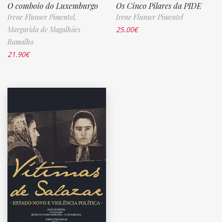
O comboio do Luxemburgo
Os Cinco Pilares da PIDE
Irene Flunser Pimentel,
Irene Flunser Pimentel
Margarida de Magalhães
25.00
€
Ramalho
21.90
€