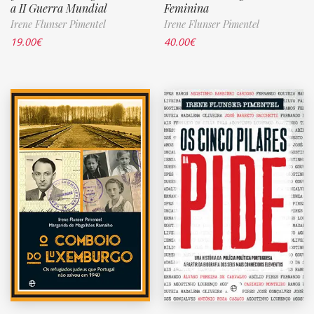
a II Guerra Mundial
Feminina
Irene Flunser Pimentel
Irene Flunser Pimentel
19.00
€
40.00
€