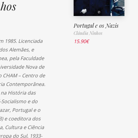
nhos
Portugal e os Nazis
Cláudia Ninhos
m 1985. Licenciada
15.90
€
dos Alemães, e
ea, pela Faculdade
iversidade Nova de
no CHAM – Centro de
ória Contemporânea.
 na História das
-Socialismo e do
azar, Portugal e o
) e coeditora dos
ca, Cultura e Ciência
opa do Sul, 1933-