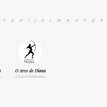
F
G
H
I
J
K
L
M
N
O
P
Q
R
s
O Arco de Diana
s
2 Livros Publicados