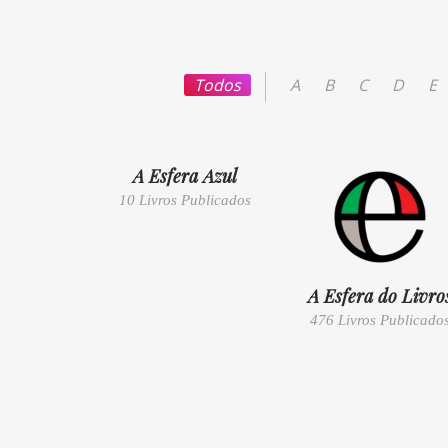
Todos
A
B
C
D
E
A Esfera Azul
10 Livros Publicados
A Esfera do Livro
476 Livros Publicado