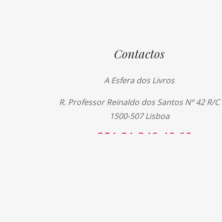
Contactos
A Esfera dos Livros
R. Professor Reinaldo dos Santos Nº 42 R/C
1500-507 Lisboa
+351 21 340 40 60
+351 21 340 40 69
livros@esferadoslivros.pt