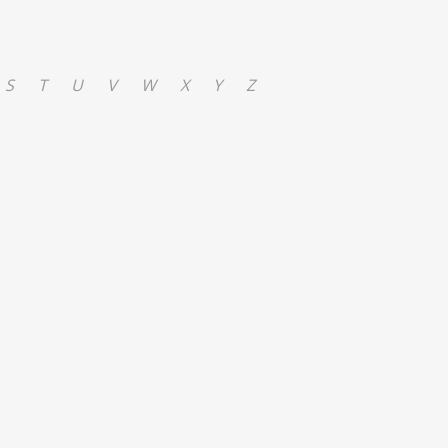
S
T
U
V
W
X
Y
Z