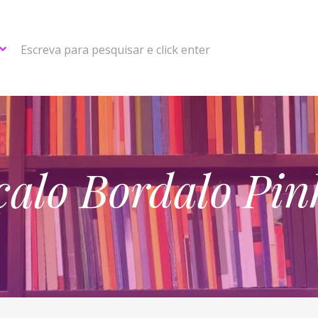
Escreva para pesquisar e click enter
alo Bordalo Pin