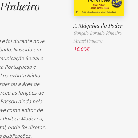
Pinheiro
A Máquina do Poder
Gonçalo Bordalo Pinheiro,
 e foi durante nove
Miguel Pinheiro
16.00
€
ábado. Nascido em
municação Social e
ica Portuguesa e
l na extinta Rádio
ordenou a área de
rceu as funções de
 Passou ainda pela
eve como editor de
s Política Moderna,
al, onde foi diretor.
 publicações.