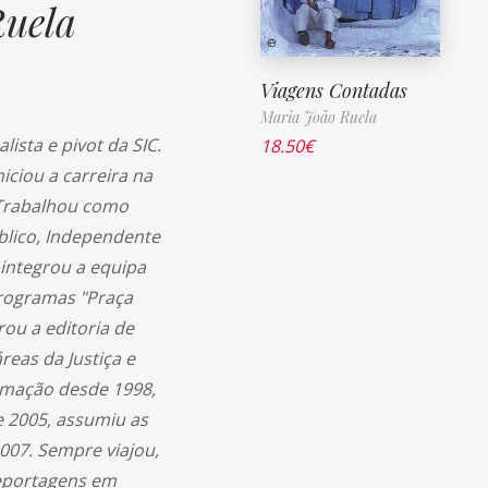
Ruela
Viagens Contadas
Maria João Ruela
lista e pivot da SIC.
18.50
€
iciou a carreira na
 Trabalhou como
úblico, Independente
 integrou a equipa
programas "Praça
grou a editoria de
eas da Justiça e
ormação desde 1998,
 2005, assumiu as
007. Sempre viajou,
reportagens em