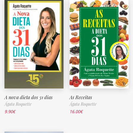
A nova dieta dos 31 dias
As Receitas
Ágata Roquette
Ágata Roquette
9.90
€
16.00
€