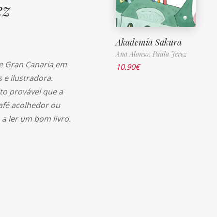
ez
Akademia Sakura
Ana Alonso,
Paula Jerez
de Gran Canaria em
10.90
€
 e ilustradora.
to provável que a
afé acolhedor ou
 a ler um bom livro.