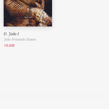
D. João I
João Fernando Ramos
19.00
€