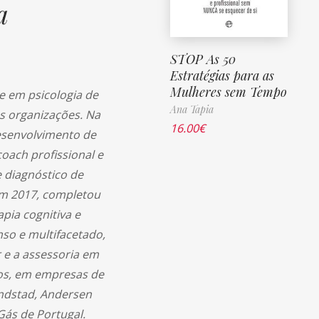
a
STOP As 50
Estratégias para as
Mulheres sem Tempo
re em psicologia de
Ana Tapia
s organizações. Na
16.00
€
esenvolvimento de
coach profissional e
 diagnóstico de
Em 2017, completou
pia cognitiva e
so e multifacetado,
r e a assessoria em
os, em empresas de
ndstad, Andersen
Gás de Portugal.