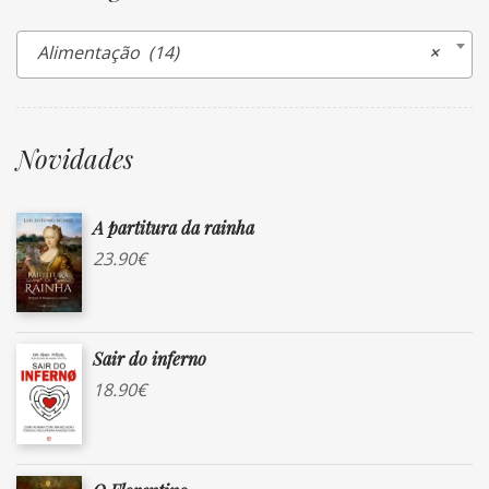
Alimentação (14)
×
Novidades
A partitura da rainha
23.90
€
Sair do inferno
18.90
€