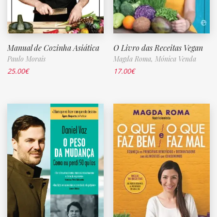
Manual de Cozinha Asiática
O Livro das Receitas Vegan
Paulo Morais
Magda Roma,
Mónica Venda
25.00
€
17.00
€