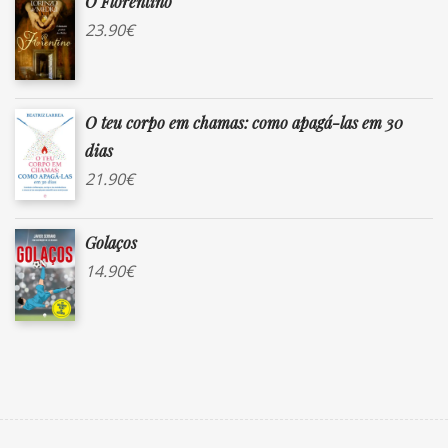
O Florentino
23.90
€
O teu corpo em chamas: como apagá-las em 30
dias
21.90
€
Golaços
14.90
€