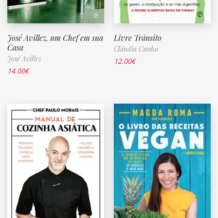
José Avillez, um Chef em sua
Livre Trânsito
Casa
Cláudia Cunha
José Avillez
12.00
€
14.00
€