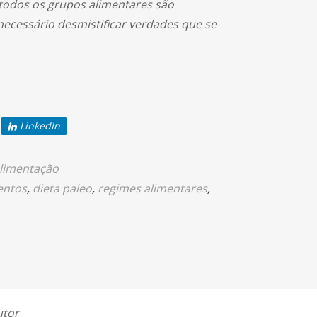
, todos os grupos alimentares são
ecessário desmistificar verdades que se
LinkedIn
limentação
entos
,
dieta paleo
,
regimes alimentares
,
utor