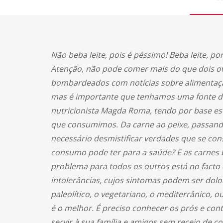
Não beba leite, pois é péssimo! Beba leite,
Atenção, não pode comer mais do que dois ov
bombardeados com notícias sobre alimentaçã
mas é importante que tenhamos uma fonte de 
nutricionista Magda Roma, tendo por base estu
que consumimos. Da carne ao peixe, passando 
necessário desmistificar verdades que se con
consumo pode ter para a saúde? E as carnes b
problema para todos os outros está no facto 
intolerâncias, cujos sintomas podem ser dol
paleolítico, o vegetariano, o mediterrânico,
é o melhor. É preciso conhecer os prós e con
servir à sua família e amigos sem receio de c