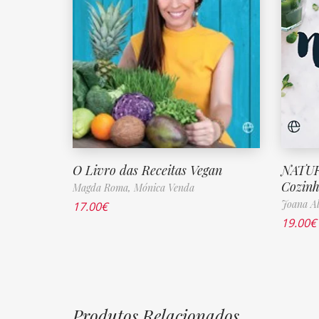
O Livro das Receitas Vegan
NATUR
Cozinh
Magda Roma,
Mónica Venda
Joana Al
17.00
€
19.00
€
Produtos Relacionados