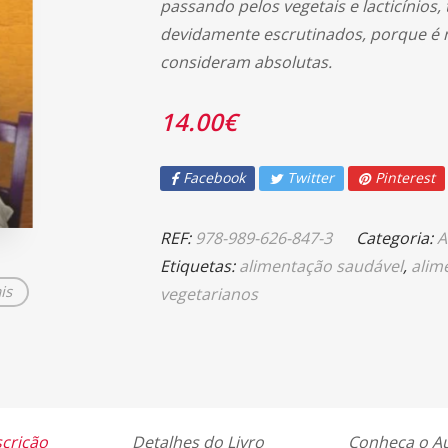
passando pelos vegetais e lacticínios
devidamente escrutinados, porque é n
consideram absolutas.
14.00
€
Facebook
Twitter
Pinterest
REF:
978-989-626-847-3
Categoria:
A
Etiquetas:
alimentação saudável
,
alim
is
vegetarianos
crição
Detalhes do Livro
Conheça o A