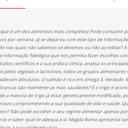
 porque é um dos alimentos mais completos! Pode consumir 
os por semana. Já se deparou com este tipo de informaçõ
o nas quais não sabemos se devemos ou não acreditar? A
informação fidedigna que nos permita fazer escolhas consc
dos científicos e a sua prática clínica, analisa os principa
pelos vegetais e lacticínios, todos os grupos alimentares
sideram absolutas. O salmão é rico em ómega 3. Verdade. M
rancas são realmente as mais saudáveis? E o trigo é aconse
de a maioria do trigo já estar geneticamente modificado, p
orosos comprometendo a sua qualidade de vida e saúde. Qu
 outro? Não pode escolher o seu regime alimentar apenas p
tras e saber qual se adequa a si. Magda Roma apresenta ta
olocar a sua saúde em risco.