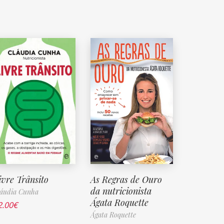
ivre Trânsito
As Regras de Ouro
da nutricionista
áudia Cunha
Ágata Roquette
2.00
€
Ágata Roquette