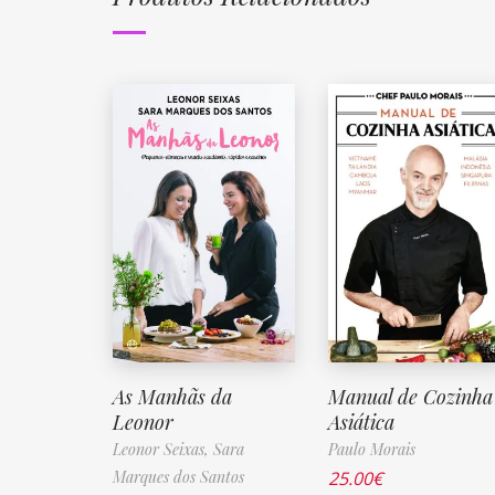
As Manhãs da
Manual de Cozinha
Leonor
Asiática
Leonor Seixas,
Sara
Paulo Morais
Marques dos Santos
25.00
€