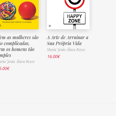
em as mulheres são
A Arte de Arruinar a
ão complicadas,
Sua Própria Vida
em os homens tão
María Jesús Álava Reyes
imples
16.00
€
ría Jesús Álava Reyes
6.00
€