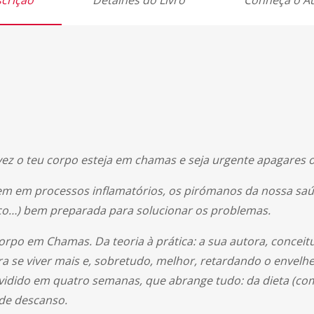
crição
Detalhes do Livro
Conheça o A
vez o teu corpo esteja em chamas e seja urgente apagares o
m em processos inflamatórios, os pirómanos da nossa saú
ísico…) bem preparada para solucionar os problemas.
Corpo em Chamas. Da teoria à prática: a sua autora, conceit
a se viver mais e, sobretudo, melhor, retardando o envelh
vidido em quatro semanas, que abrange tudo: da dieta (com
 de descanso.