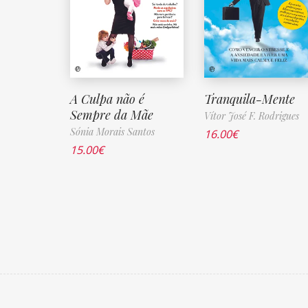
A Culpa não é
Tranquila-Mente
Sempre da Mãe
Vítor José F. Rodrigues
Sónia Morais Santos
16.00
€
15.00
€