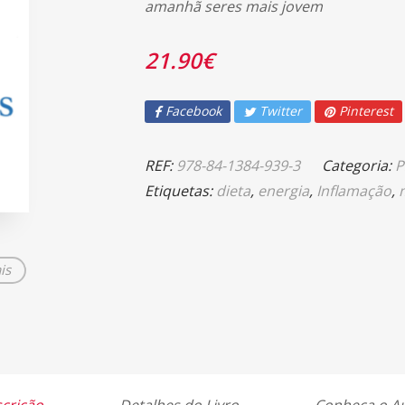
amanhã seres mais jovem
21.90
€
Facebook
Twitter
Pinterest
REF:
978-84-1384-939-3
Categoria:
P
Etiquetas:
dieta
,
energia
,
Inflamação
,
is