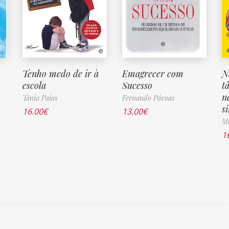
Tenho medo de ir à
Emagrecer com
N
escola
Sucesso
t
n
Tânia Paias
Fernando Póvoas
s
16.00
€
13.00
€
Ma
1