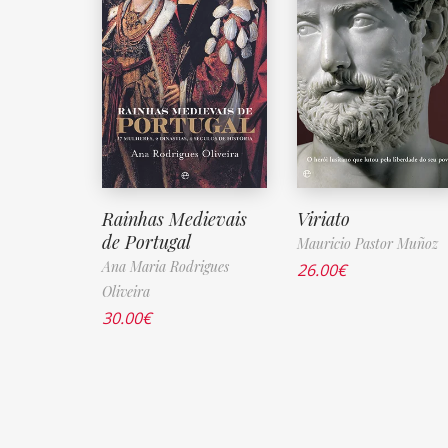
Rainhas Medievais
Viriato
de Portugal
Mauricio Pastor Muñoz
Ana Maria Rodrigues
26.00
€
Oliveira
30.00
€