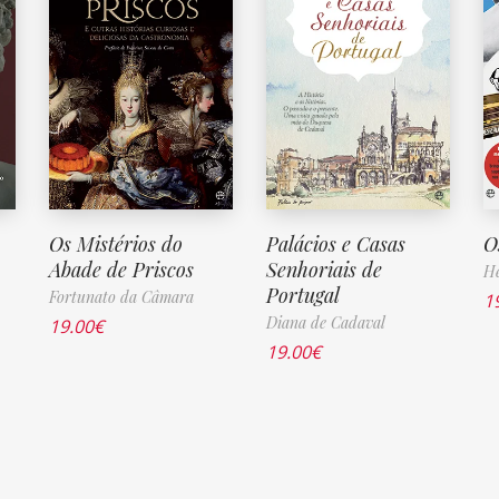
Os Mistérios do
Palácios e Casas
O
Abade de Priscos
Senhoriais de
He
Portugal
Fortunato da Câmara
1
Diana de Cadaval
19.00
€
19.00
€