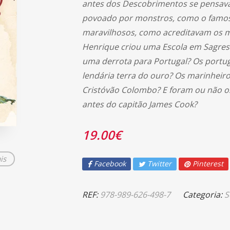
antes dos Descobrimentos se pensava
povoado por monstros, como o famoso
maravilhosos, como acreditavam os ma
Henrique criou uma Escola em Sagres?
uma derrota para Portugal? Os portu
lendária terra do ouro? Os marinhei
Cristóvão Colombo? E foram ou não os
antes do capitão James Cook?
19.00
€
is
Facebook
Twitter
Pinterest
REF:
978-989-626-498-7
Categoria:
S