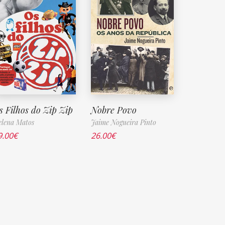
s Filhos do Zip Zip
Nobre Povo
lena Matos
Jaime Nogueira Pinto
9.00
€
26.00
€