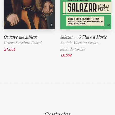
Os nove magníficos
Salazar – O Fim e a Morte
Helena Sacadura Cabral
António Macieira Coelho,
21.00
€
Eduardo Coelho
18.00
€
Contactos