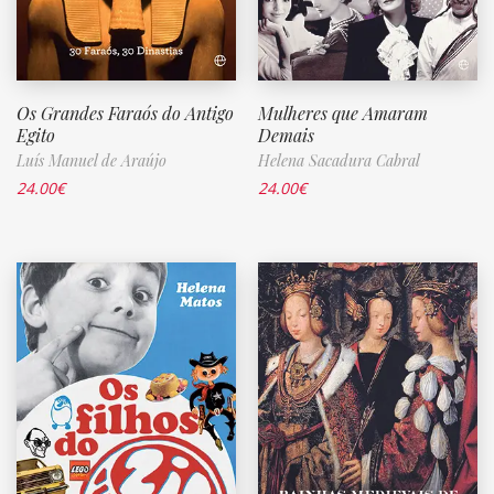
Os Grandes Faraós do Antigo
Mulheres que Amaram
Egito
Demais
Luís Manuel de Araújo
Helena Sacadura Cabral
24.00
€
24.00
€