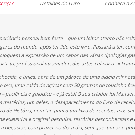
crição
Detalhes do Livro
Conheça o A
eriência pessoal bem forte – que um leitor atento não volt
ares do mundo, após ter lido este livro. Passará a ter, com
 coloquem a expressão de um sabor nas várias tipologias g
ista, profissional ou amador, das artes culinárias.» Franci
ecida, e única, obra de um pároco de uma aldeia minhota, 
de ovo, uma calda de açúcar com 50 gramas de toucinho fr
 paciência e gulodice – e já está! O seu criador foi Manu
istérios, um deles, o desaparecimento do livro de receita
ro de História, nem tão pouco um livro de receitas, mas si
 exaustiva e original pesquisa, histórias desconhecidas e 
a degustar, com prazer no dia-a-dia, sem questionar o por