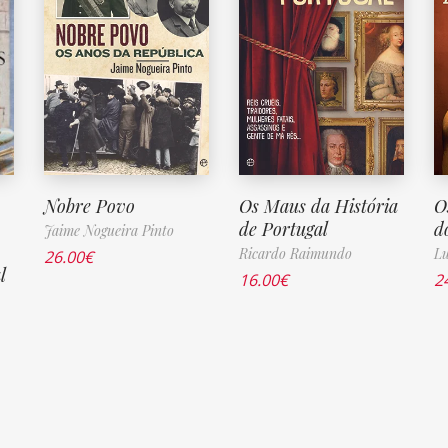
Nobre Povo
Os Maus da História
O
de Portugal
d
Jaime Nogueira Pinto
Ricardo Raimundo
Lu
26.00
€
l
16.00
€
2