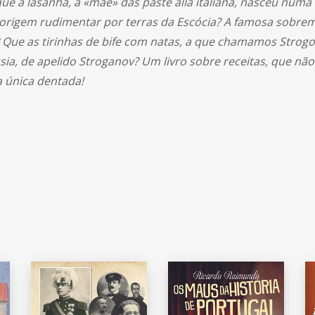
a que a lasanha, a «mãe» das paste alla italiana, nasceu nu
 origem rudimentar por terras da Escócia? A famosa sobrem
ia? Que as tirinhas de bife com natas, a que chamamos Str
ússia, de apelido Stroganov? Um livro sobre receitas, que
 única dentada!