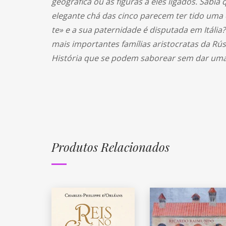
geográfica ou as figuras a eles ligados. Sabi
elegante chá das cinco parecem ter tido uma
te» e a sua paternidade é disputada em Itál
mais importantes famílias aristocratas da R
História que se podem saborear sem dar uma
Produtos Relacionados