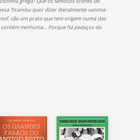
ma cozinha grega? Que os famosos scones do
esa Tiramisu quer dizer literalmente «anima-
ogonof, são um prato que tem origem numa das
 não contém nenhuma… Porque há pedaços da