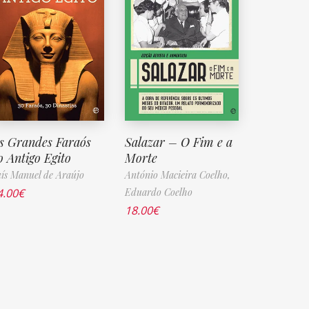
s Grandes Faraós
Salazar – O Fim e a
o Antigo Egito
Morte
ís Manuel de Araújo
António Macieira Coelho,
4.00
€
Eduardo Coelho
18.00
€