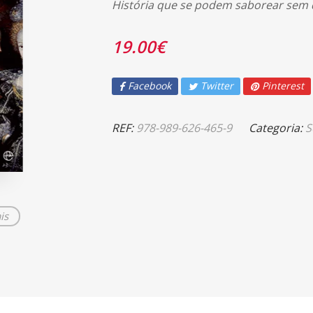
História que se podem saborear sem 
19.00
€
Facebook
Twitter
Pinterest
REF:
978-989-626-465-9
Categoria:
S
is