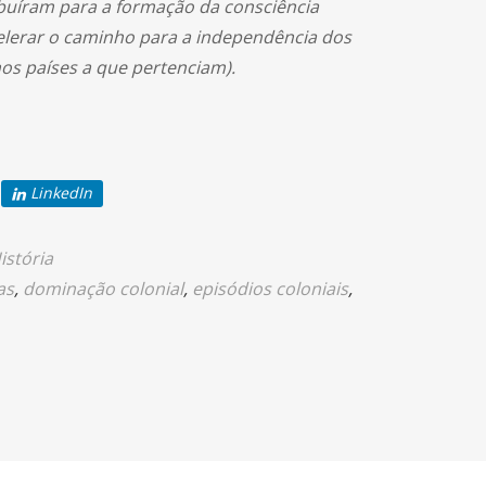
buíram para a formação da consciência
elerar o caminho para a independência dos
nos países a que pertenciam).
LinkedIn
istória
as
,
dominação colonial
,
episódios coloniais
,