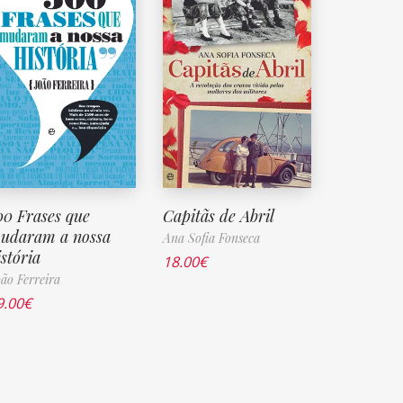
00 Frases que
Capitãs de Abril
udaram a nossa
Ana Sofia Fonseca
istória
18.00
€
ão Ferreira
9.00
€