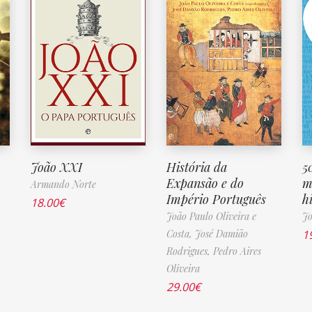
João XXI
História da
5
Expansão e do
m
Armando Norte
Império Português
h
18.00
€
João Paulo Oliveira e
Jo
Costa,
José Damião
1
Rodrigues,
Pedro Aires
Oliveira
29.00
€