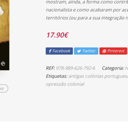
mostram, ainda, a forma como contri
nacionalista e como acabaram por ac
territórios (ou para a sua integração 
17.90
€
Facebook
Twitter
Pinterest
REF:
978-989-626-792-6
Categoria:
H
Etiquetas:
antigas colónias portugues
opressão colonial
is