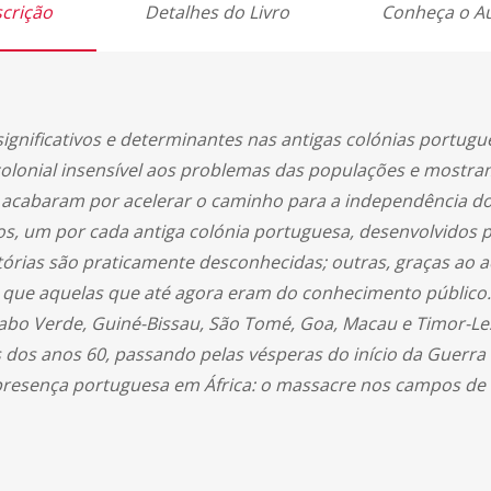
crição
Detalhes do Livro
Conheça o A
s significativos e determinantes nas antigas colónias portu
colonial insensível aos problemas das populações e mostra
acabaram por acelerar o caminho para a independência dos 
os, um por cada antiga colónia portuguesa, desenvolvidos p
tórias são praticamente desconhecidas; outras, graças ao 
 que aquelas que até agora eram do conhecimento público. 
abo Verde, Guiné-Bissau, São Tomé, Goa, Macau e Timor-L
 dos anos 60, passando pelas vésperas do início da Guerr
resença portuguesa em África: o massacre nos campos de a