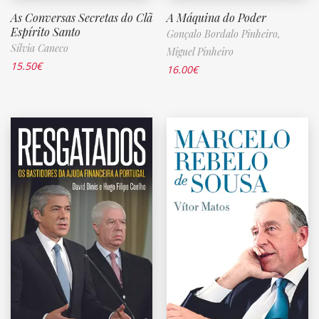
As Conversas Secretas do Clã
A Máquina do Poder
Espírito Santo
Gonçalo Bordalo Pinheiro,
Sílvia Caneco
Miguel Pinheiro
15.50
€
16.00
€