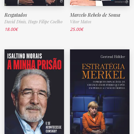
Resgatados
Marcelo Rebelo de Sousa
David Dinis,
Hugo Filipe Coelho
Vitor Matos
18.00
€
25.00
€