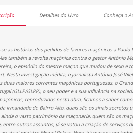
crição
Detalhes do Livro
Conheça o A
e as histórias dos pedidos de favores maçónicos a Paulo 
as também a revolta maçónica contra o gestor António Mexia,
ereira, o episódio do mestre maçon que mudou de sexo e 
t. Nesta investigação inédita, o jornalista António José Vil
 duas maiores correntes maçónicas portuguesas, o Grande
ugal (GLLP/GLRP), o seu poder e a sua influência na socied
açónicos, reproduzidos nesta obra, ficamos a saber como 
da Irmandade do Bairro Alto, quais são os sinais secreto
 ainda o vasto património da maçonaria, quem são os maço
 entre outros assuntos, já se votou a criação de serviços de
e ao atual ministro Miguel Relvas. Hoje, há maçons em todo