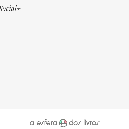
Social+