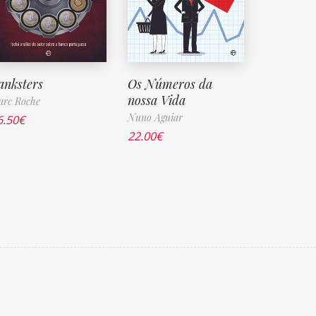
anksters
Os Números da
nossa Vida
arc Roche
Nuno Aguiar
6.50
€
22.00
€