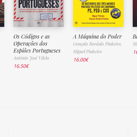
Os Códigos e as
A Máquina do Poder
B
Operações dos
Gonçalo Bordalo Pinheiro,
M
Espiões Portugueses
Miguel Pinheiro
1
António José Vilela
16.00
€
16.50
€