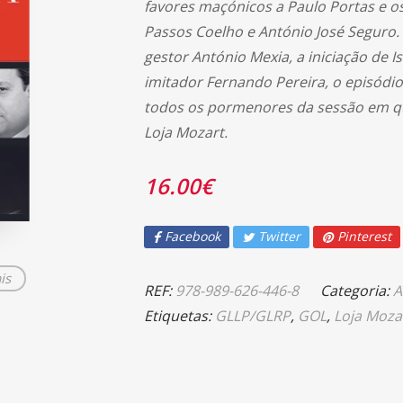
favores maçónicos a Paulo Portas e o
Passos Coelho e António José Seguro
gestor António Mexia, a iniciação de I
imitador Fernando Pereira, o episód
todos os pormenores da sessão em que
Loja Mozart.
16.00
€
Facebook
Twitter
Pinterest
is
REF:
978-989-626-446-8
Categoria:
A
Etiquetas:
GLLP/GLRP
,
GOL
,
Loja Moza