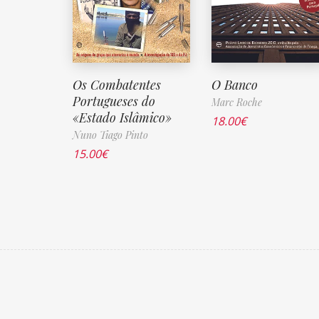
Os Combatentes
O Banco
Portugueses do
Marc Roche
«Estado Islâmico»
18.00
€
Nuno Tiago Pinto
15.00
€