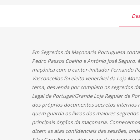
Des
Em Segredos da Maçonaria Portuguesa conta-s
Pedro Passos Coelho e António José Seguro. M
maçónica com o cantor-imitador Fernando P
Vasconcellos foi eleito venerável da Loja Mozar
tema, desvenda por completo os segredos das
Legal de Portugal/Grande Loja Regular de Port
dos próprios documentos secretos internos m
quem guarda os livros dos maiores segredos 
principais órgãos da maçonaria. Conhecemos
dizem as atas confidenciais das sessões, onde,
Silva Carvalho aos altos graus da maçonaria 