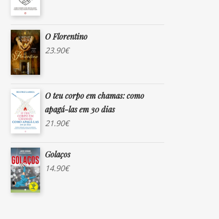
O Florentino
23.90
€
O teu corpo em chamas: como
apagá-las em 30 dias
21.90
€
Golaços
14.90
€