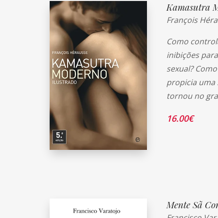
Kamasutra M
François Hér
Como controla
inibições par
sexual? Como 
propicia uma 
tornou no gra
16.00
€
Mente Sã Co
Francisco Var