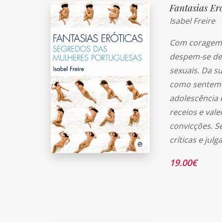
Fantasias Er
Isabel Freire
Com coragem 
despem-se de 
sexuais. Da s
como sentem p
adolescência 
receios e vale
convicções. S
críticas e jul
19.00
€