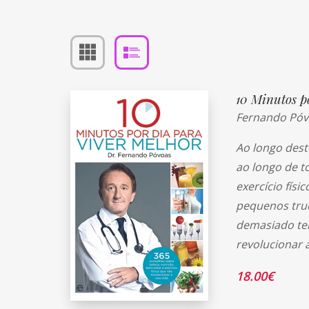
10 Minutos p
Fernando Póv
Ao longo dest
ao longo de t
exercício físi
pequenos tru
demasiado tem
revolucionar a
18.00
€