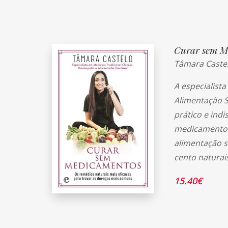
Curar sem M
Tâmara Caste
A especialist
Alimentação S
prático e ind
medicamentos
alimentação s
cento naturai
15.40
€