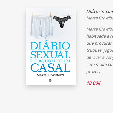
Diário Sexua
Marta Crawfo
Marta Crawfor
habituada a r
que procuram
truques, jogos
de viver a co
com muita cum
prazer.
18.00
€