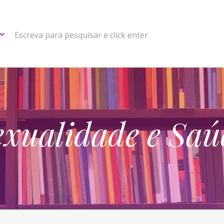
Escreva para pesquisar e click enter
exualidade e Saú