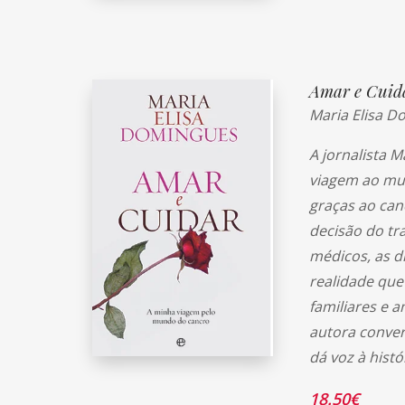
Amar e Cuid
Maria Elisa 
A jornalista 
viagem ao mun
graças ao can
decisão do tr
médicos, as d
realidade que
familiares e 
autora conver
dá voz à hist
18.50
€