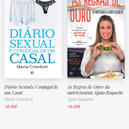
Diário Sexual e Conjugal de
As Regras de Ouro da
um Casal
nutricionista Ágata Roquette
Marta Crawford
Ágata Roquette
18.00
€
16.00
€