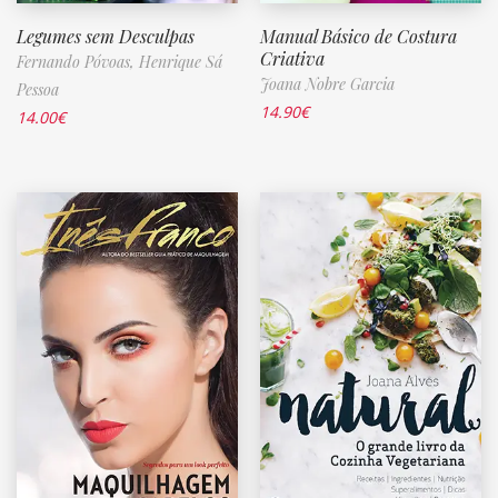
Legumes sem Desculpas
Manual Básico de Costura
Criativa
Fernando Póvoas,
Henrique Sá
Joana Nobre Garcia
Pessoa
14.90
€
14.00
€