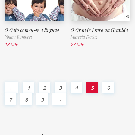
O Gato comeu-te a língua?
O Grande Livro da Grávida
Joana Rombert
Marcela Forjaz
18.00
€
23.00
€
←
1
2
3
4
5
6
7
8
9
→