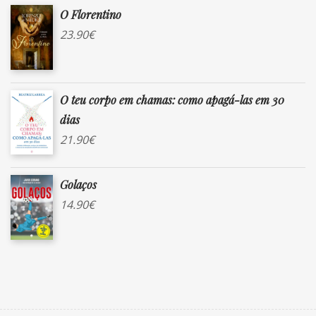
O Florentino
23.90
€
O teu corpo em chamas: como apagá-las em 30
dias
21.90
€
Golaços
14.90
€