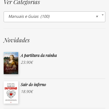
Ver Categorias
Manuais e Guias (100)
×
Novidades
A partitura da rainha
23.90
€
Sair do inferno
18.90
€