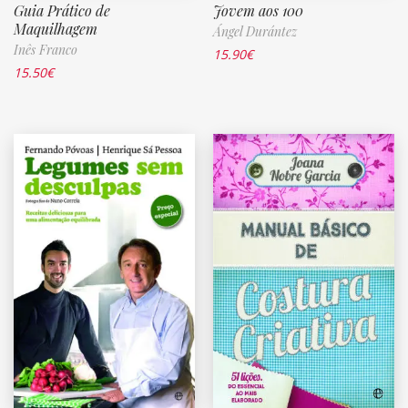
Guia Prático de
Jovem aos 100
Maquilhagem
Ángel Durántez
Inês Franco
15.90
€
15.50
€