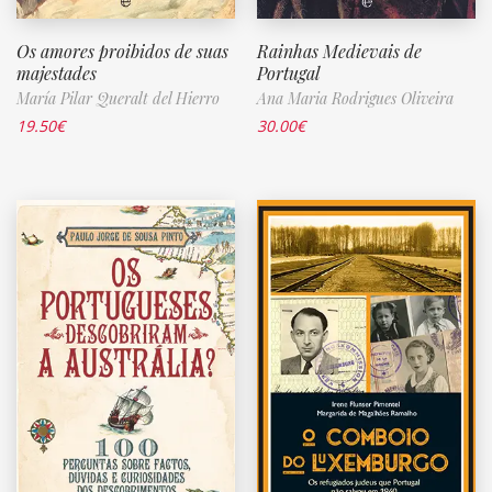
Os amores proibidos de suas
Rainhas Medievais de
majestades
Portugal
María Pilar Queralt del Hierro
Ana Maria Rodrigues Oliveira
19.50
€
30.00
€