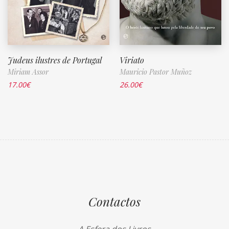
Judeus ilustres de Portugal
Viriato
Miriam Assor
Mauricio Pastor Muñoz
17.00
€
26.00
€
Contactos