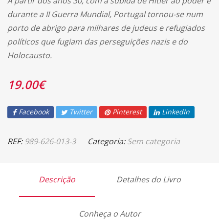
A partir dos anos 30, com a subida de Hitler ao poder e
durante a II Guerra Mundial, Portugal tornou-se num
porto de abrigo para milhares de judeus e refugiados
políticos que fugiam das perseguições nazis e do
Holocausto.
19.00
€
Facebook
Twitter
Pinterest
LinkedIn
REF:
989-626-013-3
Categoria:
Sem categoria
Descrição
Detalhes do Livro
Conheça o Autor