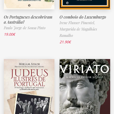
Os Portugueses descobriram
O comboio do Luxemburgo
a Austrália?
Irene Flunser Pimentel,
Paulo Jorge de Sousa Pinto
Margarida de Magalhães
19.00
€
Ramalho
21.90
€