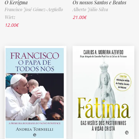
O Kerigma
Os nossos Santos e Beatos
Francisco José Gómez-Argüello
Alberto Júlio Silva
Wirtz
21.00
€
12.00
€