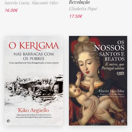
Revolução
Saverio Gaeta,
Slawomir Oder
Elisabetta Piqué
16.00
€
17.50
€