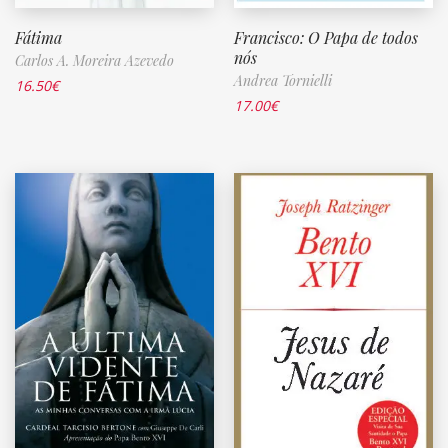
Fátima
Francisco: O Papa de todos
nós
Carlos A. Moreira Azevedo
Andrea Tornielli
16.50
€
17.00
€