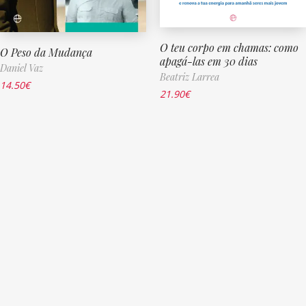
O teu corpo em chamas: como
O Peso da Mudança
apagá-las em 30 dias
Daniel Vaz
Beatriz Larrea
14.50
€
21.90
€