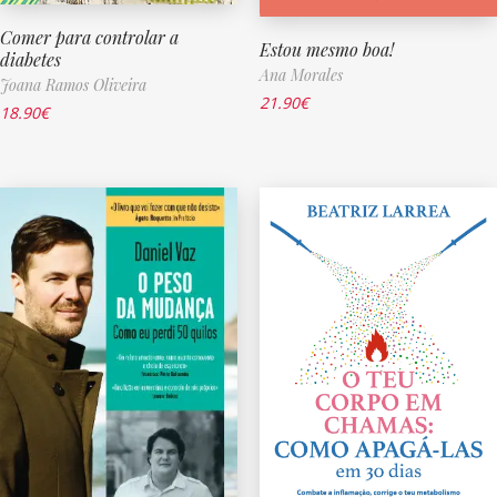
Comer para controlar a
Estou mesmo boa!
diabetes
Ana Morales
Joana Ramos Oliveira
21.90
€
18.90
€