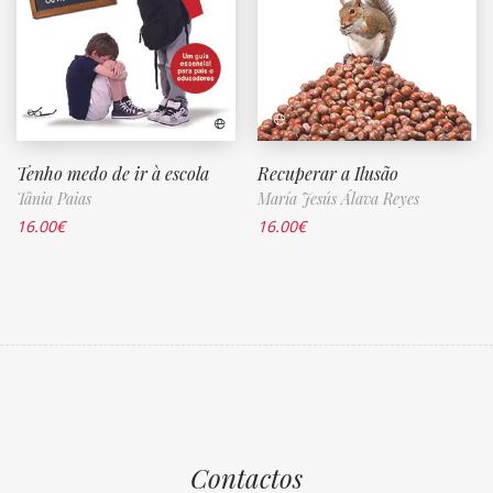
Tenho medo de ir à escola
Recuperar a Ilusão
Tânia Paias
María Jesús Álava Reyes
16.00
€
16.00
€
Contactos