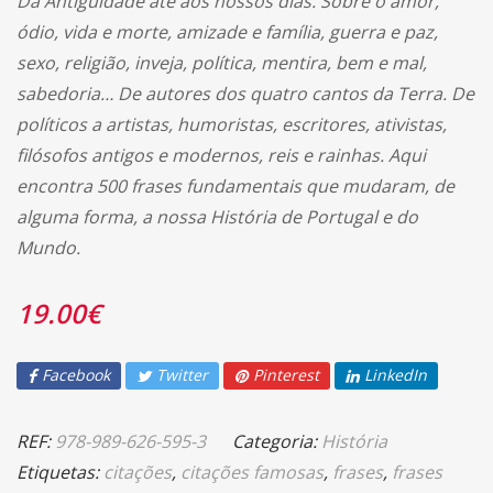
Da Antiguidade até aos nossos dias. Sobre o amor,
ódio, vida e morte, amizade e família, guerra e paz,
sexo, religião, inveja, política, mentira, bem e mal,
sabedoria… De autores dos quatro cantos da Terra. De
políticos a artistas, humoristas, escritores, ativistas,
filósofos antigos e modernos, reis e rainhas. Aqui
encontra 500 frases fundamentais que mudaram, de
alguma forma, a nossa História de Portugal e do
Mundo.
19.00
€
Facebook
Twitter
Pinterest
LinkedIn
REF:
978-989-626-595-3
Categoria:
História
Etiquetas:
citações
,
citações famosas
,
frases
,
frases