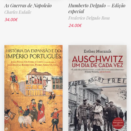
As Guerras de Napoleão
Humberto Delgado – Edição
especial
Charles Esdaile
Frederico Delgado Rosa
34.00
€
24.00
€