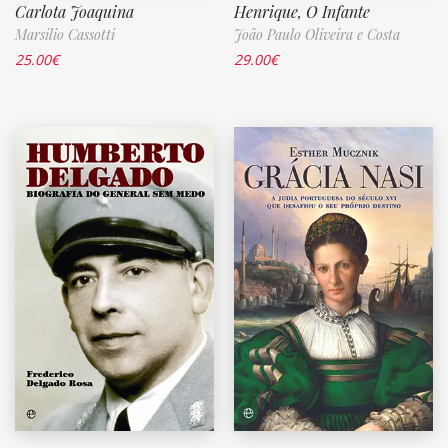
Carlota Joaquina
Henrique, O Infante
Marsilio Cassotti
João Paulo Oliveira e Costa
25.00
€
29.00
€