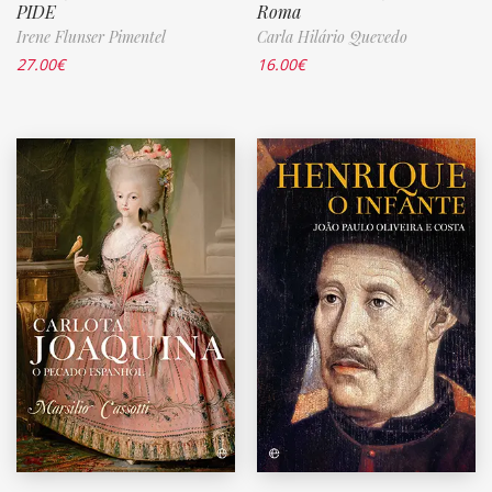
PIDE
Roma
Irene Flunser Pimentel
Carla Hilário Quevedo
27.00
€
16.00
€