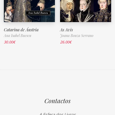
Catarina de Áustria
As Avis
Ana Isabel Buescu
Joana Bouza Serrano
30.00
€
26.00
€
Contactos
A Esfera dos Livros