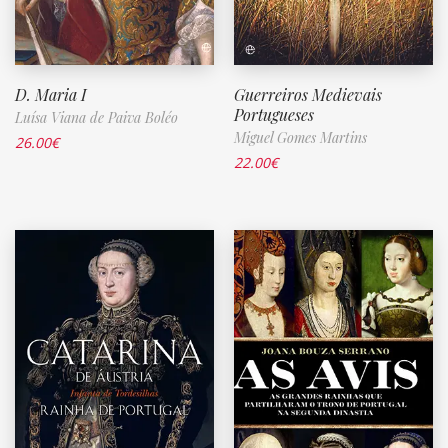
D. Maria I
Guerreiros Medievais
Portugueses
Luísa Viana de Paiva Boléo
Miguel Gomes Martins
26.00
€
22.00
€