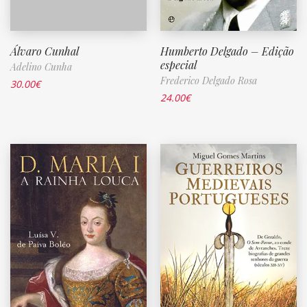
Álvaro Cunhal
Humberto Delgado – Edição
especial
Adelino Cunha
Frederico Delgado Rosa
30.00
€
24.00
€