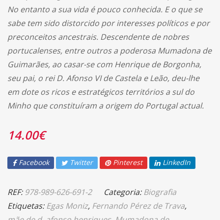
No entanto a sua vida é pouco conhecida. E o que se
sabe tem sido distorcido por interesses políticos e por
preconceitos ancestrais. Descendente de nobres
portucalenses, entre outros a poderosa Mumadona de
Guimarães, ao casar-se com Henrique de Borgonha,
seu pai, o rei D. Afonso VI de Castela e Leão, deu-lhe
em dote os ricos e estratégicos territórios a sul do
Minho que constituíram a origem do Portugal actual.
14.00
€
Facebook
Twitter
Pinterest
LinkedIn
REF:
978-989-626-691-2
Categoria:
Biografia
Etiquetas:
Egas Moniz
,
Fernando Pérez de Trava
,
mãe de d. afonso henriques
,
Mumadona de