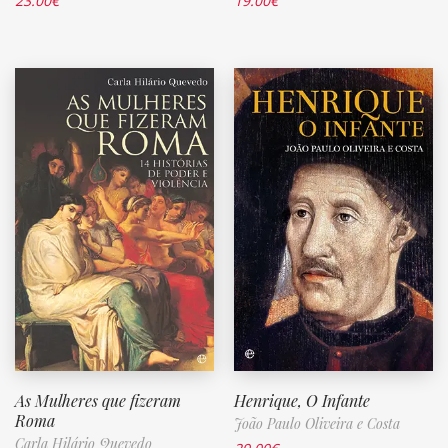
23.00
€
19.00
€
As Mulheres que fizeram
Henrique, O Infante
Roma
João Paulo Oliveira e Costa
Carla Hilário Quevedo