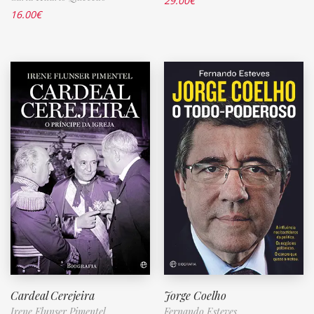
29.00
€
16.00
€
Cardeal Cerejeira
Jorge Coelho
Irene Flunser Pimentel
Fernando Esteves