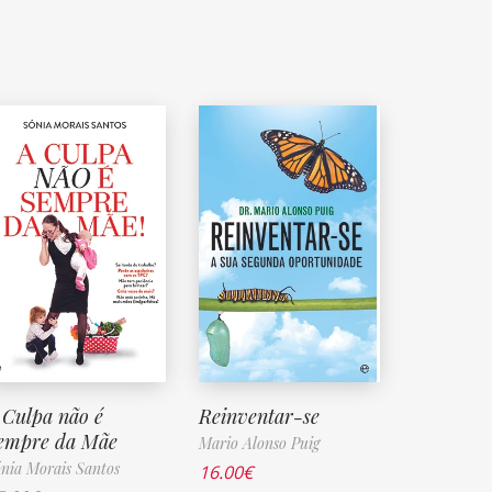
 Culpa não é
Reinventar-se
empre da Mãe
Mario Alonso Puig
nia Morais Santos
16.00
€