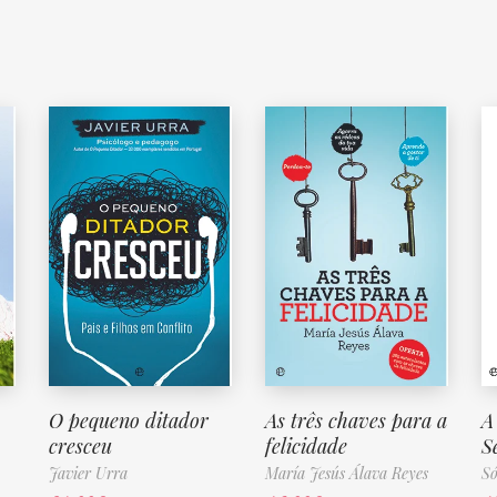
O pequeno ditador
As três chaves para a
A
cresceu
felicidade
S
Javier Urra
María Jesús Álava Reyes
Só