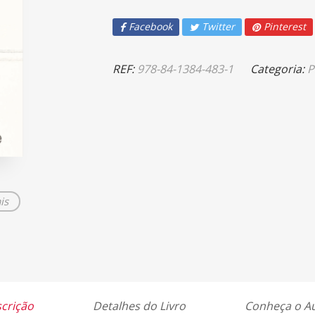
Facebook
Twitter
Pinterest
REF:
978-84-1384-483-1
Categoria:
P
is
crição
Detalhes do Livro
Conheça o A