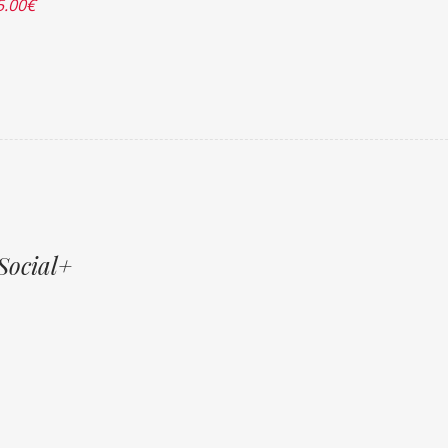
5.00
€
Social+