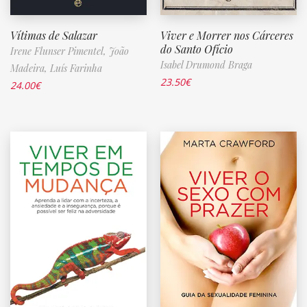
Vítimas de Salazar
Viver e Morrer nos Cárceres
do Santo Ofício
Irene Flunser Pimentel,
João
Isabel Drumond Braga
Madeira,
Luís Farinha
23.50
€
24.00
€