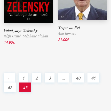
Xeque ao Rei
Volodymyr Zelensky
Ana Romero
Régis Genté,
Stéphane Siohan
21.00
€
14.90
€
←
1
2
3
…
40
41
42
43