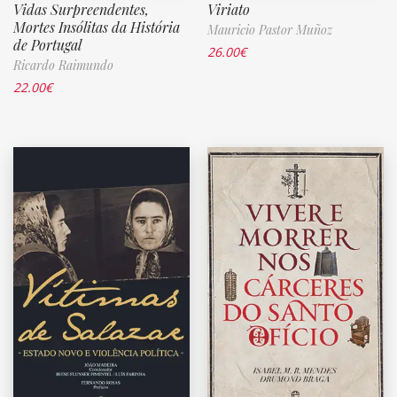
Vidas Surpreendentes,
Viriato
Mortes Insólitas da História
Mauricio Pastor Muñoz
de Portugal
26.00
€
Ricardo Raimundo
22.00
€