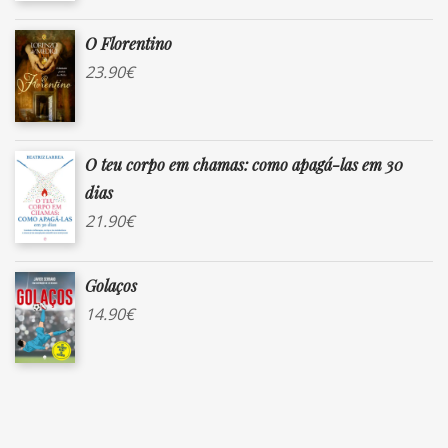
O Florentino
23.90
€
O teu corpo em chamas: como apagá-las em 30
dias
21.90
€
Golaços
14.90
€