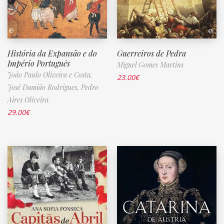
História da Expansão e do
Guerreiros de Pedra
Império Português
Miguel Gomes Martins
João Paulo Oliveira e Costa,
23.00
€
José Damião Rodrigues,
Pedro
Aires Oliveira
29.00
€