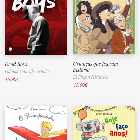
Crianças que fizeram
Dead Boys
história
Paloma González Rubio
El Fisgón Histórico
15.90
€
15.90
€