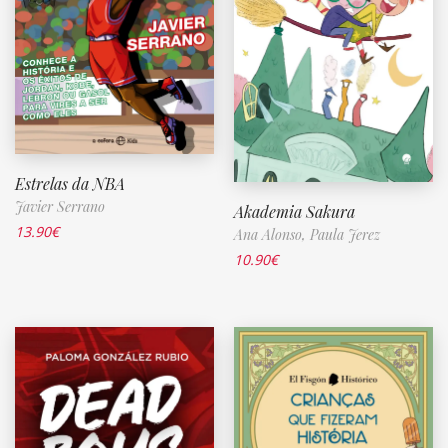
Estrelas da NBA
Javier Serrano
Akademia Sakura
13.90
€
Ana Alonso,
Paula Jerez
10.90
€