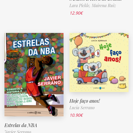
Lara Pickle,
Mairena Ruiz
12.90
€
Hoje faço anos!
Lucia Serrano
10.90
€
Estrelas da NBA
Javier Serrano