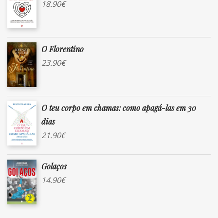
18.90
€
O Florentino
23.90
€
O teu corpo em chamas: como apagá-las em 30
dias
21.90
€
Golaços
14.90
€