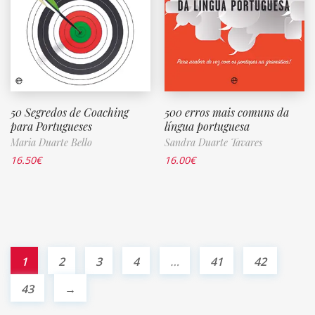
50 Segredos de Coaching
500 erros mais comuns da
para Portugueses
língua portuguesa
Maria Duarte Bello
Sandra Duarte Tavares
16.50
€
16.00
€
1
2
3
4
…
41
42
43
→