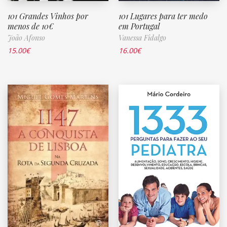
101 Grandes Vinhos por
101 Lugares para ter medo
menos de 10€
em Portugal
João Afonso
Vanessa Fidalgo
15.00
€
16.00
€