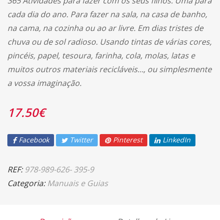
365 Atividades para fazer com os seus filhos. Uma para
cada dia do ano. Para fazer na sala, na casa de banho,
na cama, na cozinha ou ao ar livre. Em dias tristes de
chuva ou de sol radioso. Usando tintas de várias cores,
pincéis, papel, tesoura, farinha, cola, molas, latas e
muitos outros materiais recicláveis…, ou simplesmente
a vossa imaginação.
17.50
€
Facebook
Twitter
Pinterest
LinkedIn
REF:
978-989-626- 395-9
Categoria:
Manuais e Guias