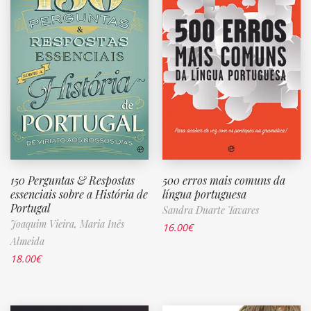
150 Perguntas & Respostas
500 erros mais comuns da
essenciais sobre a História de
língua portuguesa
Portugal
Sandra Duarte Tavares
Joaquim Vieira,
Maria Inês
16.00
€
Almeida
18.00
€