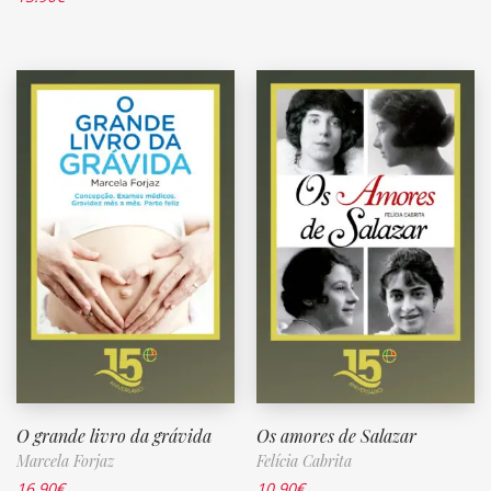
O grande livro da grávida
Os amores de Salazar
Marcela Forjaz
Felícia Cabrita
16.90
€
10.90
€