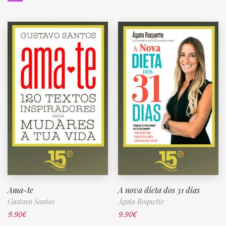
Ama-te
A nova dieta dos 31 dias
Gustavo Santos
Ágata Roquette
9.90
€
9.90
€