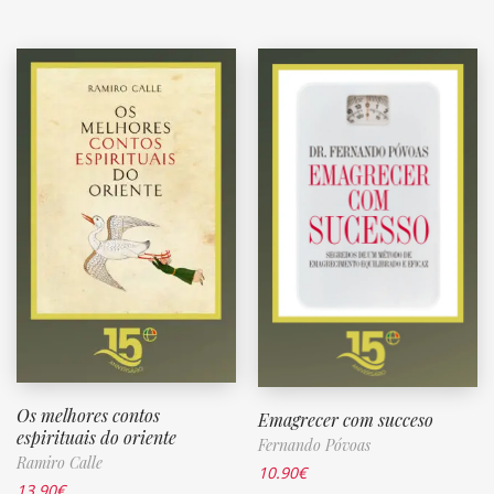
Os melhores contos
Emagrecer com succeso
espirituais do oriente
Fernando Póvoas
Ramiro Calle
10.90
€
13.90
€