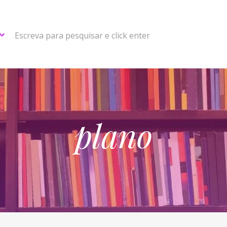
Escreva para pesquisar e click enter
plano