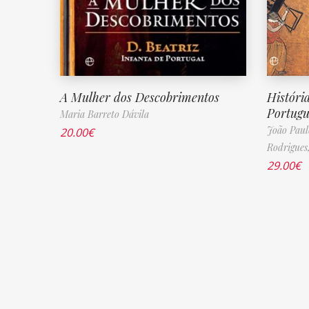
A Mulher dos Descobrimentos
Históri
Portugu
Maria Barreto Dávila
João Paul
20.00
€
Rodrigues
29.00
€