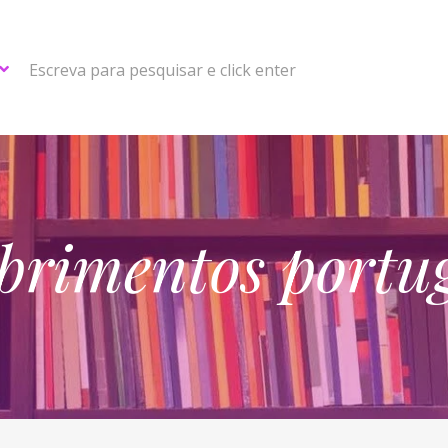
Escreva para pesquisar e click enter
brimentos portu