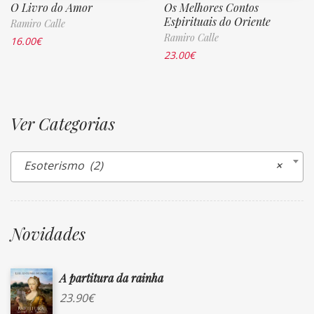
O Livro do Amor
Os Melhores Contos
Espirituais do Oriente
Ramiro Calle
Ramiro Calle
16.00
€
23.00
€
Ver Categorias
Esoterismo (2)
×
Novidades
A partitura da rainha
23.90
€