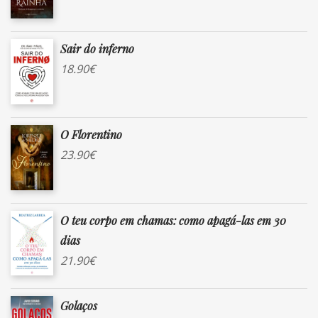
Sair do inferno
18.90
€
O Florentino
23.90
€
O teu corpo em chamas: como apagá-las em 30
dias
21.90
€
Golaços