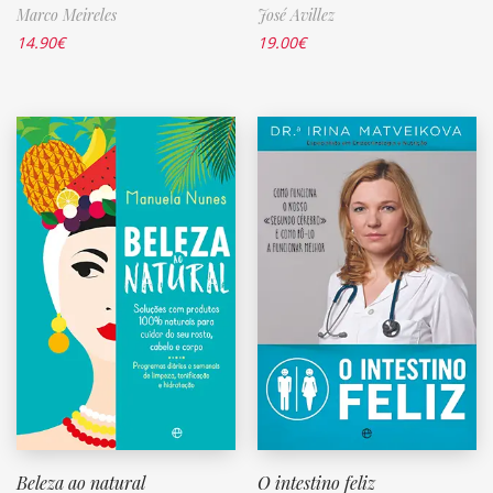
Marco Meireles
José Avillez
14.90
€
19.00
€
Beleza ao natural
O intestino feliz