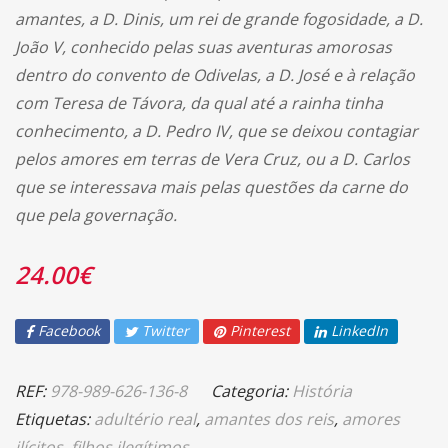
amantes, a D. Dinis, um rei de grande fogosidade, a D.
João V, conhecido pelas suas aventuras amorosas
dentro do convento de Odivelas, a D. José e à relação
com Teresa de Távora, da qual até a rainha tinha
conhecimento, a D. Pedro IV, que se deixou contagiar
pelos amores em terras de Vera Cruz, ou a D. Carlos
que se interessava mais pelas questões da carne do
que pela governação.
24.00
€
Facebook
Twitter
Pinterest
LinkedIn
REF:
978-989-626-136-8
Categoria:
História
Etiquetas:
adultério real
,
amantes dos reis
,
amores
ilícitos
,
filhos ilegítimos