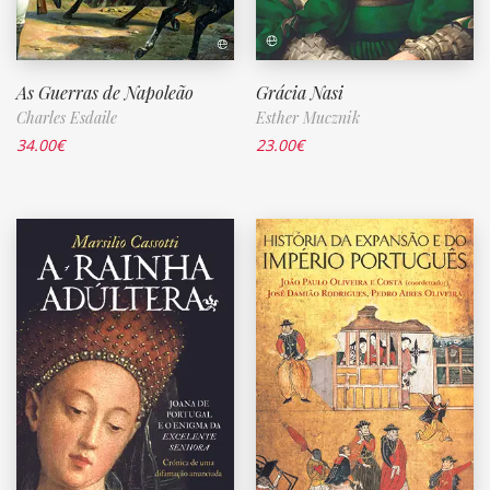
As Guerras de Napoleão
Grácia Nasi
Charles Esdaile
Esther Mucznik
34.00
€
23.00
€