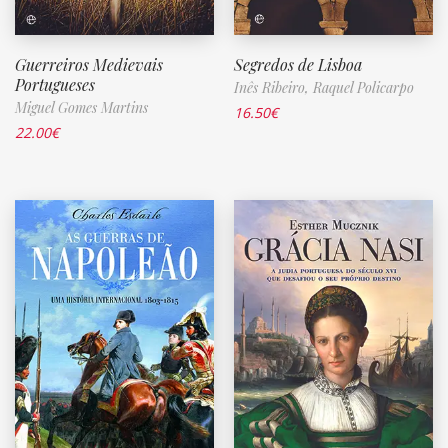
Guerreiros Medievais
Segredos de Lisboa
Portugueses
Inês Ribeiro,
Raquel Policarpo
Miguel Gomes Martins
16.50
€
22.00
€