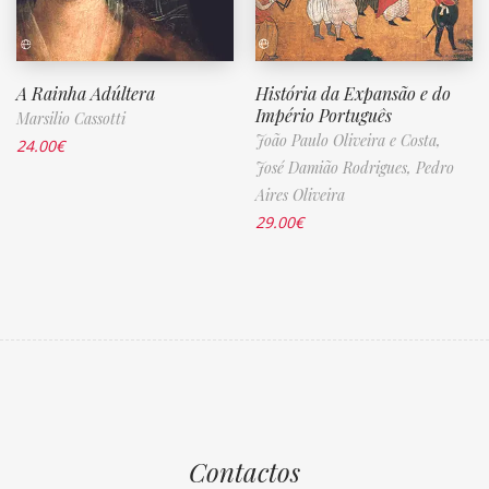
A Rainha Adúltera
História da Expansão e do
Império Português
Marsilio Cassotti
João Paulo Oliveira e Costa,
24.00
€
José Damião Rodrigues,
Pedro
Aires Oliveira
29.00
€
Contactos